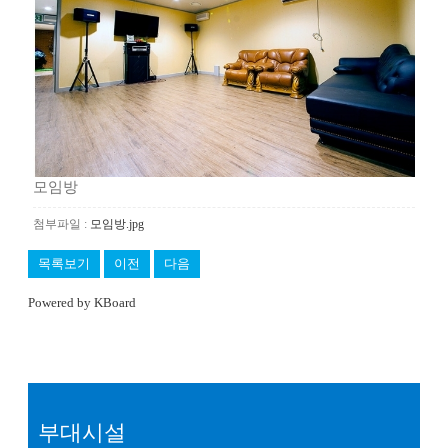
모임방
첨부파일 :
모임방.jpg
목록보기
이전
다음
Powered by KBoard
부대시설