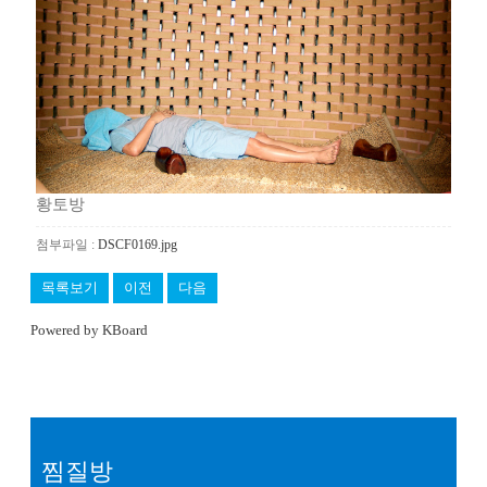
황토방
첨부파일 :
DSCF0169.jpg
목록보기
이전
다음
Powered by KBoard
찜질방