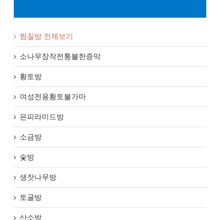
찜질방 전체보기
소나무장작전통불한증막
황토방
여성전용황토불가마
은피라미드방
소금방
숯방
생잣나무방
토굴방
산소방