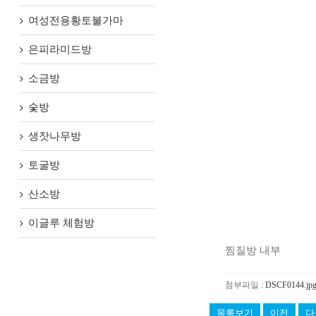
여성전용황토불가마
은피라미드방
소금방
숯방
생잣나무방
토굴방
산소방
이글루 체험방
찜질방 내부
첨부파일 :
DSCF0144.jp
목록보기
이전
다