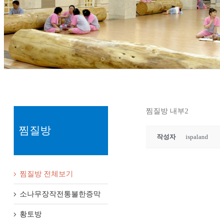
찜질방 내부2
찜질방
작성자
ispaland
찜질방 전체보기
소나무장작전통불한증막
황토방