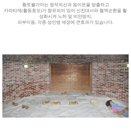
황토불가마는 원적외선과 음이온을 방출하고
카라타제(활동효모)가 함유되어 있어 신진대사와 혈액순환을 활
성화시켜 노하 및 비만방지,
피부미용, 각종 성인병 에장에 큰효과가 있습니다.