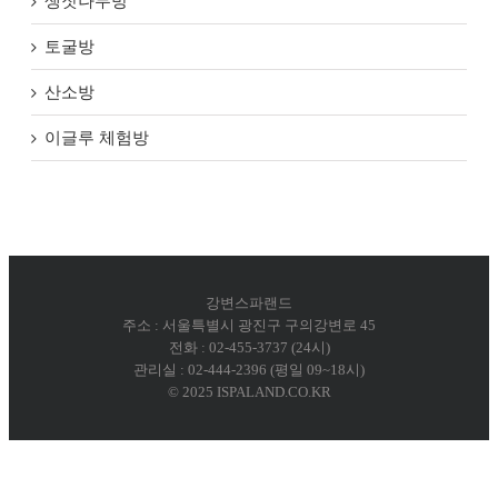
생잣나무방
토굴방
산소방
이글루 체험방
강변스파랜드
주소 : 서울특별시 광진구 구의강변로 45
전화 : 02-455-3737 (24시)
관리실 : 02-444-2396 (평일 09~18시)
© 2025 ISPALAND.CO.KR