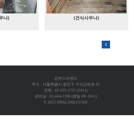
우나]
[건식사우나]
1
강변스파랜드
주소 : 서울특별시 광진구 구의강변로 45
전화 : 02-455-3737 (24시)
관리실 : 02-444-2396 (평일 09~18시)
© 2025 ISPALAND.CO.KR