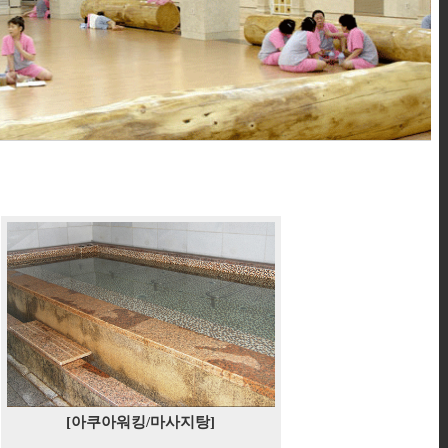
[아쿠아워킹/마사지탕]