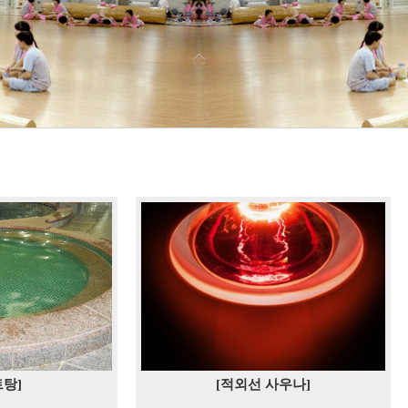
트탕]
[적외선 사우나]