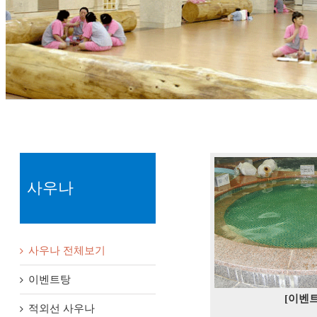
사우나
사우나 전체보기
이벤트탕
[이벤
적외선 사우나