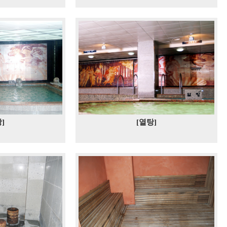
]
[열탕]