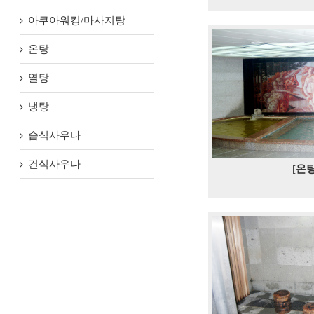
아쿠아워킹/마사지탕
온탕
열탕
냉탕
습식사우나
건식사우나
[온탕