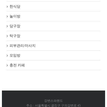
한식당
놀이방
당구장
탁구장
피부관리/마사지
모임방
충전 카페
강변스파랜드
주소 : 서울특별시 광진구 구의강변로 45