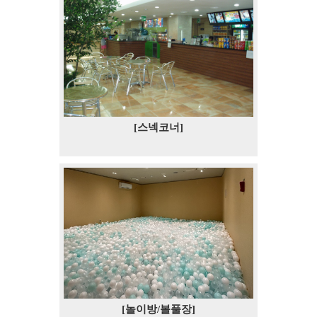
[스넥코너]
[놀이방/볼풀장]