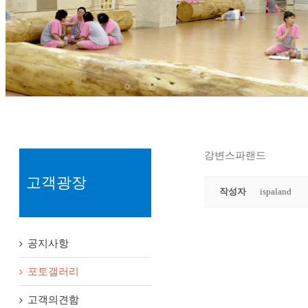
강변스파랜드
고객광장
작성자
ispaland
공지사항
포토갤러리
고객의견함