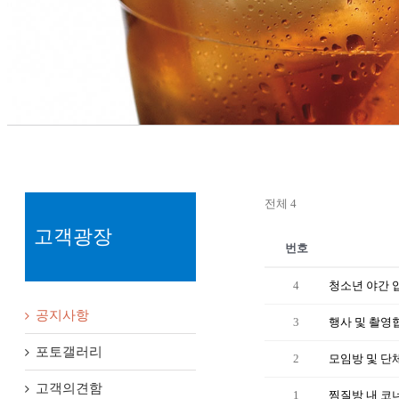
전체 4
고객광장
번호
4
청소년 야간 
공지사항
3
행사 및 촬영
포토갤러리
2
모임방 및 단
고객의견함
1
찜질방 내 코